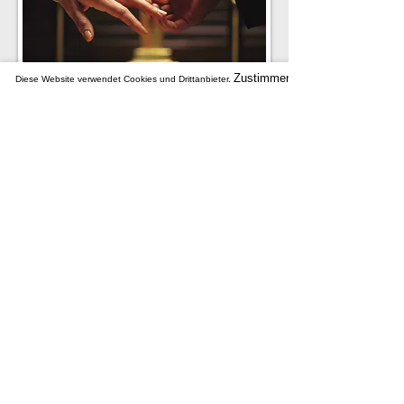
Zustimmen
Diese Website verwendet Cookies und Drittanbieter.
Ihre kirchliche Trauung wird in der
Gemeinde St. Georg individuell mit Ihnen
geplant und vorbereitet.
Paare, die sich für eine Hochzeit in der
Kirche entschieden haben, melden sich
bitte mit ihrem Terminwunsch
im Pfarrbüro. Die Vorbereitung geschieht
in Treffen mit dem trauenden Seelsorger.
Dabei sind uns Ihre Wünsche und
Beiträge ganz wichtig.
Impressum
Datenschutz
© 2026 Katholische Kirchengemeinde St. Georg Riedlingen