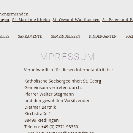
chengemeinden:
ingen
,
St. Martin Altheim
,
St. Oswald Waldhausen
,
St. Peter und 
ELLES
SAKRAMENTE
GEMEINDELEBEN
KINDERGARTEN
SOZ
IMPRESSUM
Verantwortlich für diesen Internetauftritt ist:
Katholische Seelsorgeeinheit St. Georg
Gemeinsam vertreten durch:
Pfarrer Walter Stegmann
und den gewählten Vorsitzenden:
Dietmar Bartnik
Kirchstraße 1
88499 Riedlingen
Telefon: +49 (0) 7371 93350