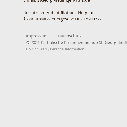
E-Mail:
StGeorg.Riedlingen@drs.de
Umsatzsteueridentifikations-Nr. gem.
§ 27a Umsatzsteuergesetz: DE 415200372
Impressum
Datenschutz
© 2026 Katholische Kirchengemeinde St. Georg Ried
Do Not Sell My Personal Information